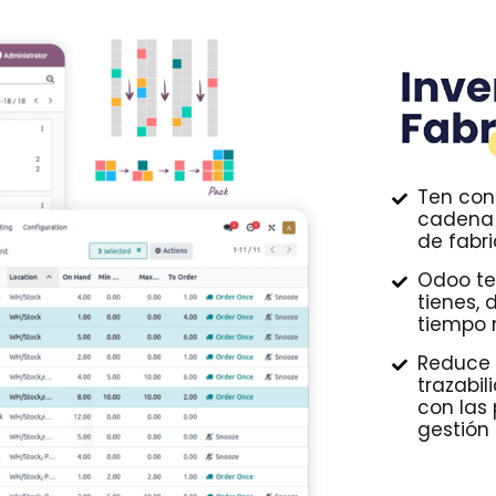
Ten cont
cadena 
de fabri
Odoo te
tienes, 
tiempo r
Reduce 
trazabi
con las
gestión