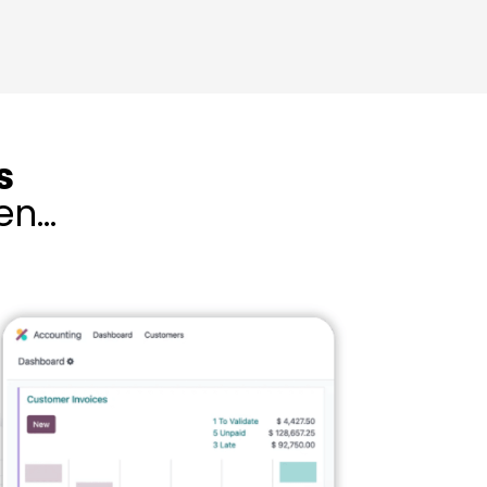
s
en…